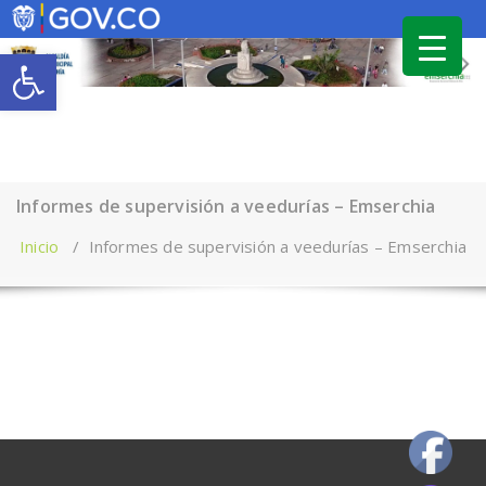
Saltar
Abrir barra de herramientas
al
contenido
Informes de supervisión a veedurías – Emserchia
Inicio
/
Informes de supervisión a veedurías – Emserchia