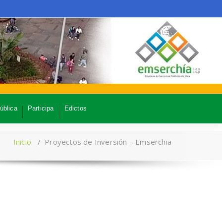
ública
Participa
Edictos
Inicio
/
Proyectos de Inversión – Emserchia