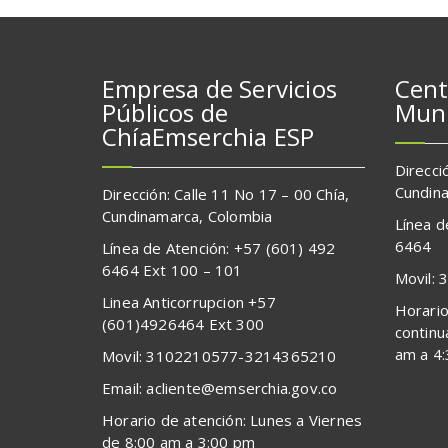
Empresa de Servicios
Cent
Públicos de
Muni
ChíaEmserchia ESP
Direcci
Cundina
Dirección: Calle 11 No 17 – 00 Chía,
Cundinamarca, Colombia
Línea d
6464
Línea de Atención: +57 (601) 492
6464 Ext 100 – 101
Movil:
Linea Anticorrupcion +57
Horario
(601)4926464 Ext 300
continu
am a 4
Movil: 3102210577-3214365210
Email: acliente@emserchia.gov.co
Horario de atención: Lunes a Viernes
de 8:00 am a 3:00 pm