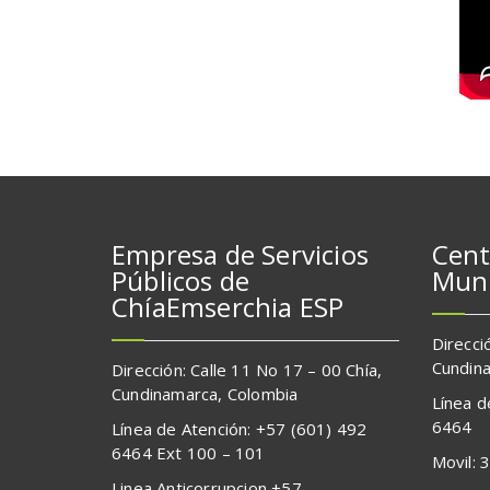
Empresa de Servicios
Cent
Públicos de
Muni
ChíaEmserchia ESP
Direcci
Cundina
Dirección: Calle 11 No 17 – 00 Chía,
Cundinamarca, Colombia
Línea d
6464
Línea de Atención: +57 (601) 492
6464 Ext 100 – 101
Movil:
Linea Anticorrupcion +57