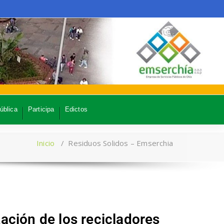
ública
Participa
Edictos
Inicio
/
Residuos Solidos – Emserchia
zación de los recicladores