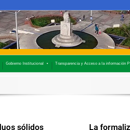
Gobierno Institucional
Transparencia y Acceso a la información P
uos sólidos
La formali