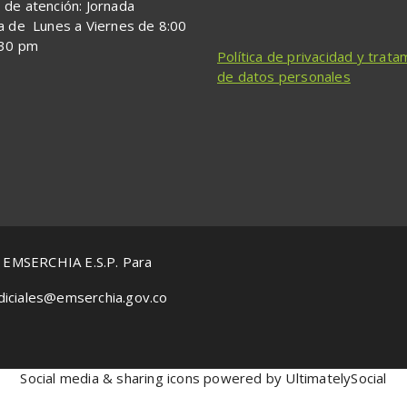
 de atención: Jornada
a de Lunes a Viernes de 8:00
:30 pm
Política de privacidad y trata
de datos personales
r EMSERCHIA E.S.P. Para
sjudiciales@emserchia.gov.co
Social media & sharing icons powered by
UltimatelySocial